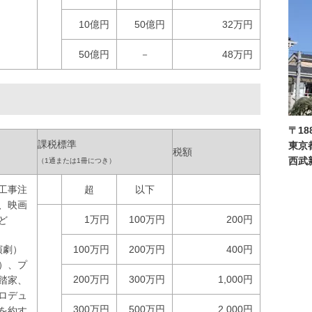
10億円
50億円
32万円
50億円
－
48万円
〒188
課税標準
東京
税額
西武
（1通または1冊につき）
工事注
超
以下
、映画
1万円
100万円
200円
ど
演劇）
100万円
200万円
400円
）、プ
200万円
300万円
1,000円
踏家、
ロデュ
300万円
500万円
2,000円
を約す