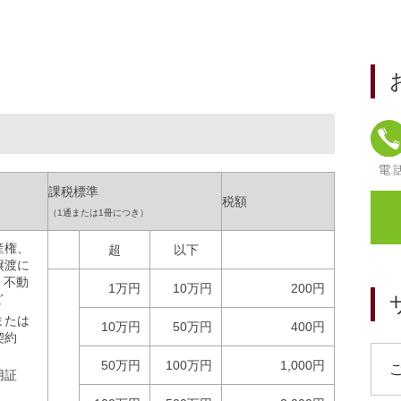
課税標準
税額
（1通または1冊につき）
産権、
超
以下
譲渡に
、不動
1万円
10万円
200円
ど
または
10万円
50万円
400円
契約
50万円
100万円
1,000円
用証