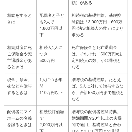
額）がある
相続をすると
配偶者と子ど
相続税の基礎控除。基礎控
きは
も2人で
除額は「3,000万円＋600万
4,800万円以
円×法定相続人の数」により
下
求める
相続財産に死
相続人1人に
死亡保険金と死亡退職金
亡保険金や死
つき
は、それぞれ「500万円×法
亡退職金があ
500万円
定相続人の数」が非課税と
るときは
なる
現金、預金、
1人につき年
贈与税の基礎控除。たとえ
株などを贈与
間
ば、5人に対して贈与するな
するときは
110万円以下
ら、合計550万円まで無税と
なる
配偶者にマイ
相続税評価額
贈与税の配偶者控除特典。
ホームの名義
で
婚姻期間が20年以上の夫婦
を譲るときは
2,000万円以
間で適用。基礎控除と合わ
下
せると2,110万円まで非課