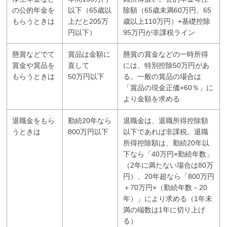
の公的年金を
以下（65歳以
除額（65歳未満60万円、65
もらうときは
上だと205万
歳以上110万円）+基礎控除
円以下）
95万円が非課税ライン
懸賞などでて
賞品は金額に
懸賞の賞金などの一時所得
賞金や賞品を
直して
には、特別控除50万円があ
もらうときは
50万円以下
る。一般の賞品の場合は
「賞品の現金正価×60％」に
より金額を求める
退職金をもら
勤続20年なら
退職金は、退職所得控除額
うときは
800万円以下
以下であれば非課税。退職
所得控除額は、勤続20年以
下なら「40万円×勤続年数」
（2年に満たない場合は80万
円）、20年超なら「800万円
＋70万円×（勤続年数－20
年）」により求める（1年未
満の端数は1年に切り上げ
る）