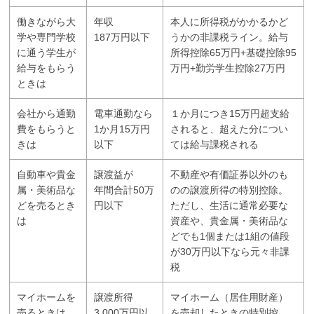
働きながら大
年収
本人に所得税がかかるかど
学や専門学校
187万円以下
うかの非課税ライン。給与
に通う学生が
所得控除65万円+基礎控除95
給与をもらう
万円+勤労学生控除27万円
ときは
会社から通勤
電車通勤なら
１か月につき15万円超支給
費をもらうと
1か月15万円
されると、超えた分につい
きは
以下
ては給与課税される
自動車や貴金
譲渡益が
不動産や有価証券以外のも
属・美術品な
年間合計50万
のの譲渡所得の特別控除。
どを売るとき
円以下
ただし、生活に通常必要な
は
資産や、貴金属・美術品な
どでも1個または1組の値段
が30万円以下なら元々非課
税
マイホームを
譲渡所得
マイホーム（居住用財産）
売るときは
3,000万円以
を売却したときの特別控