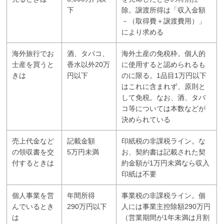
下
除。譲渡所得は「収入金額
－（取得費＋譲渡費用）」
により求める
海外旅行でお
酒、タバコ、
海外土産の免税枠。個人的
士産を買うと
香水以外20万
に使用すると認められるも
きは
円以下
のに限る。1品目1万円以下
はこれに含まれず、原則と
して免税。なお、酒、タバ
コ等については本数などが
決められている
売上代金など
記載金額
印紙税の非課税ライン。な
の領収書を交
5万円未満
お、契約書は記載された契
付するときは
約金額が1万円未満なら収入
印紙は不要
個人事業を営
年間所得
事業税の非課税ライン。個
んでいるとき
290万円以下
人には事業主控除額290万円
は
（営業期間が1年未満は月割