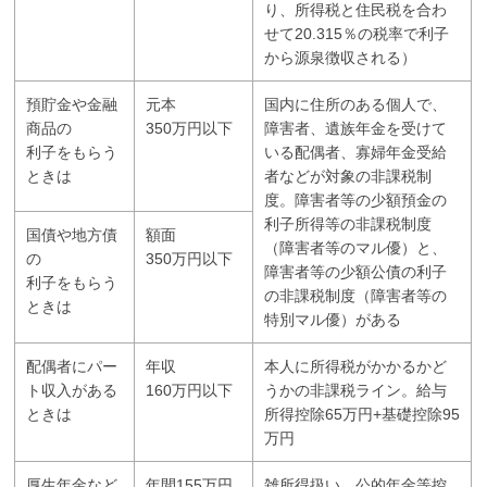
り、所得税と住民税を合わ
せて20.315％の税率で利子
から源泉徴収される）
預貯金や金融
元本
国内に住所のある個人で、
商品の
350万円以下
障害者、遺族年金を受けて
利子をもらう
いる配偶者、寡婦年金受給
ときは
者などが対象の非課税制
度。障害者等の少額預金の
利子所得等の非課税制度
国債や地方債
額面
（障害者等のマル優）と、
の
350万円以下
障害者等の少額公債の利子
利子をもらう
の非課税制度（障害者等の
ときは
特別マル優）がある
配偶者にパー
年収
本人に所得税がかかるかど
ト収入がある
160万円以下
うかの非課税ライン。給与
ときは
所得控除65万円+基礎控除95
万円
厚生年金など
年間155万円
雑所得扱い。公的年金等控