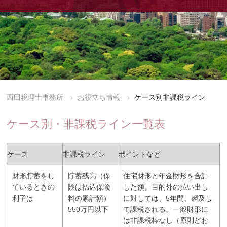
西田税理士事務所
お役立ち情報
ケース別非課税ライン
ケース別・非課税ライン一覧表
ケース
非課税ライン
ポイントなど
財形貯蓄をし
貯蓄残高（保
住宅財形と年金財形を合計
ているときの
険は払込保険
した額。目的外の払い出し
利子は
料の累計額）
に対しては、5年間、遡及し
550万円以下
て課税される。一般財形に
は非課税枠なし（原則どお